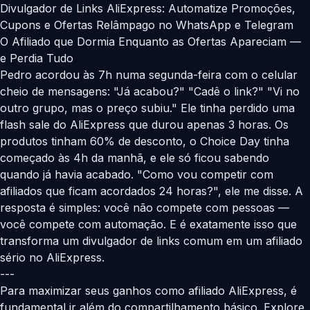
Divulgador de Links AliExpress: Automatize Promoções,
Cupons e Ofertas Relâmpago no WhatsApp e Telegram
O Afiliado que Dormia Enquanto as Ofertas Apareciam —
e Perdia Tudo
Pedro acordou às 7h numa segunda-feira com o celular
cheio de mensagens: "Já acabou?" "Cadê o link?" "Vi no
outro grupo, mas o preço subiu." Ele tinha perdido uma
flash sale do AliExpress que durou apenas 3 horas. Os
produtos tinham 60% de desconto, o Choice Day tinha
começado às 4h da manhã, e ele só ficou sabendo
quando já havia acabado. "Como vou competir com
afiliados que ficam acordados 24 horas?", ele me disse. A
resposta é simples: você não compete com pessoas —
você compete com automação. E é exatamente isso que
transforma um divulgador de links comum em um afiliado
sério no AliExpress.
---
Para maximizar seus ganhos como afiliado AliExpress, é
fundamental ir além do compartilhamento básico. Explore