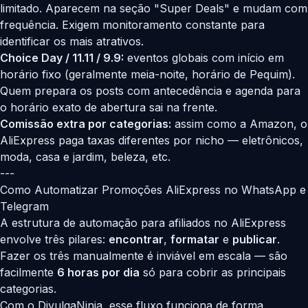
limitado. Aparecem na seção "Super Deals" e mudam com
frequência. Exigem monitoramento constante para
identificar os mais atrativos.
Choice Day / 11.11 / 9.9:
eventos globais com início em
horário fixo (geralmente meia-noite, horário de Pequim).
Quem prepara os posts com antecedência e agenda para
o horário exato de abertura sai na frente.
Comissão extra por categorias:
assim como a Amazon, o
AliExpress paga taxas diferentes por nicho — eletrônicos,
moda, casa e jardim, beleza, etc.
---
Como Automatizar Promoções AliExpress no WhatsApp e
Telegram
A estrutura de automação para afiliados no AliExpress
envolve três pilares:
encontrar
,
formatar
e
publicar
.
Fazer os três manualmente é inviável em escala — são
facilmente
6 horas por dia
só para cobrir as principais
categorias.
Com o
DivulgaNinja
, esse fluxo funciona de forma