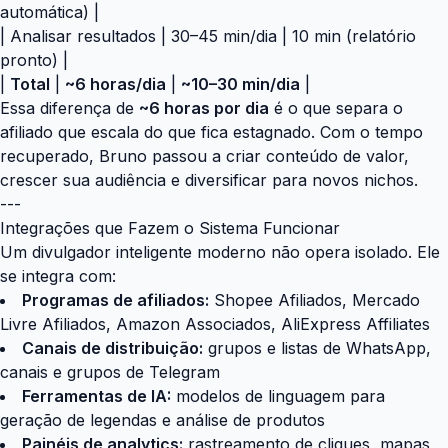
automática) |
| Analisar resultados | 30–45 min/dia | 10 min (relatório
pronto) |
|
Total
|
~6 horas/dia
|
~10–30 min/dia
|
Essa diferença de
~6 horas por dia
é o que separa o
afiliado que escala do que fica estagnado. Com o tempo
recuperado, Bruno passou a criar conteúdo de valor,
crescer sua audiência e diversificar para novos nichos.
---
Integrações que Fazem o Sistema Funcionar
Um divulgador inteligente moderno não opera isolado. Ele
se integra com:
Programas de afiliados:
Shopee Afiliados, Mercado
Livre Afiliados, Amazon Associados, AliExpress Affiliates
Canais de distribuição:
grupos e listas de WhatsApp,
canais e grupos de Telegram
Ferramentas de IA:
modelos de linguagem para
geração de legendas e análise de produtos
Painéis de analytics:
rastreamento de cliques, mapas