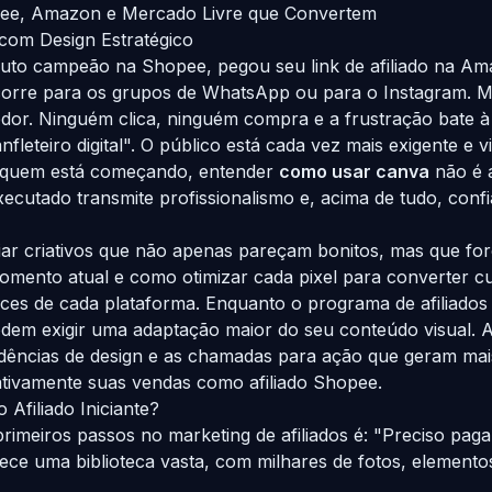
opee, Amazon e Mercado Livre que Convertem
com Design Estratégico
duto campeão na Shopee, pegou seu link de afiliado na A
 corre para os grupos de WhatsApp ou para o Instagram. M
edor. Ninguém clica, ninguém compra e a frustração bate à
leteiro digital". O público está cada vez mais exigente e v
a quem está começando, entender
como usar canva
não é 
cutado transmite profissionalismo e, acima de tudo, conf
ar criativos que não apenas pareçam bonitos, mas que for
mento atual e como otimizar cada pixel para converter cu
ces de cada plataforma. Enquanto o programa de afiliados
em exigir uma adaptação maior do seu conteúdo visual. A
endências de design e as chamadas para ação que geram m
ativamente suas vendas como afiliado Shopee.
Afiliado Iniciante?
meiros passos no marketing de afiliados é: "Preciso pagar
ece uma biblioteca vasta, com milhares de fotos, elementos