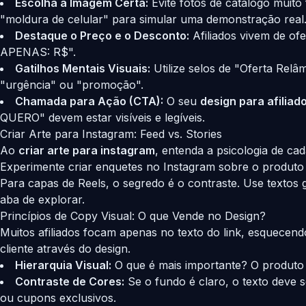
Escolha a Imagem Certa:
Evite fotos de catálogo muit
"moldura de celular" para simular uma demonstração real
Destaque o Preço e o Desconto:
Afiliados vivem de of
APENAS: R$".
Gatilhos Mentais Visuais:
Utilize selos de "Oferta Rel
"urgência" ou "promoção".
Chamada para Ação (CTA):
O seu
design para afiliad
QUERO" devem estar visíveis e legíveis.
Criar Arte para Instagram: Feed vs. Stories
Ao
criar arte para instagram
, entenda a psicologia de cad
Experimente criar enquetes no Instagram sobre o produto e
Para capas de Reels, o segredo é o contraste. Use textos 
aba de explorar.
Princípios de Copy Visual: O que Vende no Design?
Muitos afiliados focam apenas no texto do link, esquecend
cliente através do design.
Hierarquia Visual:
O que é mais importante? O produto 
Contraste de Cores:
Se o fundo é claro, o texto deve 
ou cupons exclusivos.