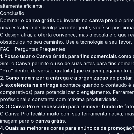
altamente eficiente.
Conclusão
Dominar o
canva grátis
ou investir no
canva pro
é o prime
uma estratégia de divulgação inteligente, você se posicion
O design atrai, a oferta convence, mas a escala é o que r
obstáculos no seu caminho. Use a tecnologia a seu favor
FAQ - Perguntas Frequentes
1. Posso usar o Canva Grátis para fins comerciais como a
Sim, o Canva permite o uso de suas artes para fins comer
"Pro" dentro da versão gratuita (que exigem pagamento po
2. Como maximizar a entrega e a organização ao postar a
A
excelência na entrega
acontece quando o conteúdo é alt
comparativos) para potencializar o engajamento. Ferram
profissional e constante com máxima produtividade.
3. O Canva Pro é necessário para remover fundo de fot
O Canva Pro facilita muito com sua ferramenta nativa, ma
imagem para o
canva grátis
.
4. Quais as melhores cores para anúncios de promoção