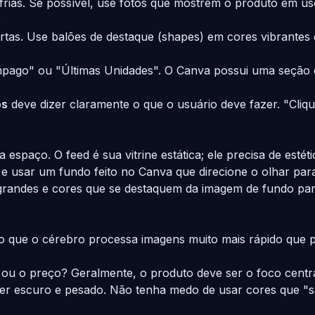
o frias. Se possível, use fotos que mostrem o produto em
.
ertas. Use balões de destaque (shapes) em cores vibrante
âmpago" ou "Últimas Unidades". O Canva possui uma seção 
os
deve dizer claramente o que o usuário deve fazer. "Cliq
a espaço. O feed é sua vitrine estática; ele precisa de estét
 usar um fundo feito no Canva que direcione o olhar para 
grandes e cores que se destaquem da imagem de fundo para 
o que o cérebro processa imagens muito mais rápido que pa
ou o preço? Geralmente, o produto deve ser o foco centra
ser escuro e pesado. Não tenha medo de usar cores que "sa