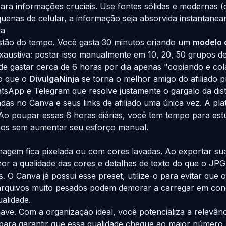
para informações cruciais. Use fontes sólidas e modernas
enas de celular, a informação seja absorvida instantanea
la
gestão do tempo. Você gasta 30 minutos criando um
modelo 
exaustiva: postar isso manualmente em 10, 20, 50 grupos 
 gastar cerca de 6 horas por dia apenas "copiando e cola
io que o
DivulgaNinja
se torna o melhor amigo do afiliado pr
pp e Telegram que resolve justamente o gargalo da distri
as no Canva e seus links de afiliado uma única vez. A pla
 Ao poupar essas 6 horas diárias, você tem tempo para es
hos sem aumentar seu esforço manual.
imagem fica pixelada ou com cores lavadas. Ao exportar sua
 a qualidade das cores e detalhes de texto do que o JPG
 O Canva já possui esse preset, utilize-o para evitar que o
arquivos muito pesados podem demorar a carregar em conex
alidade.
have. Com a organização ideal, você potencializa a relevân
para garantir que essa qualidade chegue ao maior número