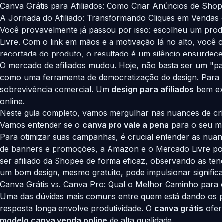
Canva Grátis para Afiliados: Como Criar Anúncios de Sh
A Jornada do Afiliado: Transformando Cliques em Vendas 
Você provavelmente já passou por isso: escolheu um pro
Livre. Com o link em mãos e a motivação lá no alto, você
recortada do produto, o resultado é um silêncio ensurdec
O mercado de afiliados mudou. Hoje, não basta ser um "panf
como uma ferramenta de democratização do design. Par
sobrevivência comercial. Um
design para afiliados
bem exe
online.
Neste guia completo, vamos mergulhar nas nuances de cri
Vamos entender se o
canva pro vale a pena
para o seu mo
Para otimizar suas campanhas, é crucial entender as nuan
de banners e promoções, a Amazon e o Mercado Livre pod
ser afiliado da Shopee de forma eficaz, observando as t
um bom design, mesmo gratuito, pode impulsionar signific
Canva Grátis vs. Canva Pro: Qual o Melhor Caminho para o 
Uma das dúvidas mais comuns entre quem está dando os pri
resposta longa envolve produtividade. O
canva grátis
ofer
modelo canva venda online
de alta qualidade.