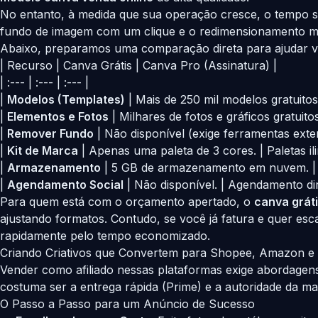
No entanto, à medida que sua operação cresce, o tempo s
fundo de imagem com um clique e o redimensionamento m
Abaixo, preparamos uma comparação direta para ajudar vo
| Recurso | Canva Grátis | Canva Pro (Assinatura) |
| :--- | :--- | :--- |
|
Modelos (Templates)
| Mais de 250 mil modelos gratuitos
|
Elementos e Fotos
| Milhares de fotos e gráficos gratuitos
|
Remover Fundo
| Não disponível (exige ferramentas exte
|
Kit de Marca
| Apenas uma paleta de 3 cores. | Paletas ili
|
Armazenamento
| 5 GB de armazenamento em nuvem. |
|
Agendamento Social
| Não disponível. | Agendamento dir
Para quem está com o orçamento apertado, o
canva grát
ajustando formatos. Contudo, se você já fatura e quer esc
rapidamente pelo tempo economizado.
Criando Criativos que Convertem para Shopee, Amazon e
Vender como afiliado nessas plataformas exige abordagen
costuma ser a entrega rápida (Prime) e a autoridade da ma
O Passo a Passo para um Anúncio de Sucesso