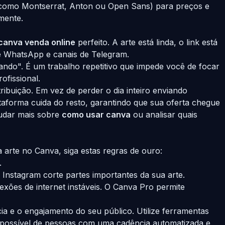
 (como Montserrat, Anton ou Open Sans) para preços e
mente.
canva venda online
perfeito. A arte está linda, o link está
de WhatsApp e canais de Telegram.
ndo". É um trabalho repetitivo que impede você de focar
ofissional.
buição. Em vez de perder o dia inteiro enviando
taforma cuida do resto, garantindo que sua oferta chegue
tudar mais sobre
como usar canva
ou analisar quais
 arte no Canva, siga estas regras de ouro:
.
 Instagram corte partes importantes da sua arte.
ões de internet instáveis. O Canva Pro permite
cia e o engajamento do seu público. Utilize ferramentas
 possível de pessoas com uma cadência automatizada e