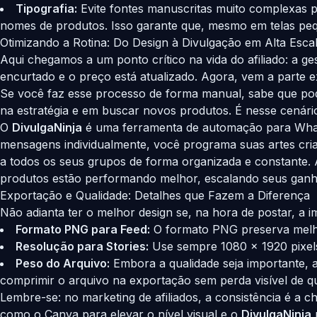
Tipografia:
Evite fontes manuscritas muito complexas 
nomes de produtos. Isso garante que, mesmo em telas pequ
Otimizando a Rotina: Do Design à Divulgação em Alta Esca
Aqui chegamos a um ponto crítico na vida do afiliado: a 
encurtado e o preço está atualizado. Agora, vem a parte 
Se você faz esse processo de forma manual, sabe que pode
na estratégia e em buscar novos produtos. É nesse cenár
O
DivulgaNinja
é uma ferramenta de automação para WhatsA
mensagens individualmente, você programa suas artes criad
a todos os seus grupos de forma organizada e constante.
produtos estão performando melhor, escalando seus gan
Exportação e Qualidade: Detalhes que Fazem a Diferença
Não adianta ter o melhor design se, na hora de postar, a 
Formato PNG para Feed:
O formato PNG preserva melhor
Resolução para Stories:
Use sempre 1080 x 1920 pixels.
Peso do Arquivo:
Embora a qualidade seja importante, 
comprimir o arquivo na exportação sem perda visível de qu
Lembre-se: no marketing de afiliados, a consistência é a c
como o Canva para elevar o nível visual e o
DivulgaNinja