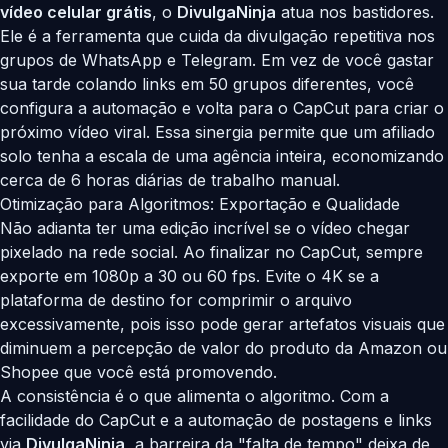
vídeo celular grátis
, o
DivulgaNinja
atua nos bastidores.
Ele é a ferramenta que cuida da divulgação repetitiva nos
grupos de WhatsApp e Telegram. Em vez de você gastar
sua tarde colando links em 50 grupos diferentes, você
configura a automação e volta para o CapCut para criar o
próximo vídeo viral. Essa sinergia permite que um afiliado
solo tenha a escala de uma agência inteira, economizando
cerca de 6 horas diárias de trabalho manual.
Otimização para Algoritmos: Exportação e Qualidade
Não adianta ter uma edição incrível se o vídeo chegar
pixelado na rede social. Ao finalizar no CapCut, sempre
exporte em 1080p a 30 ou 60 fps. Evite o 4K se a
plataforma de destino for comprimir o arquivo
excessivamente, pois isso pode gerar artefatos visuais que
diminuem a percepção de valor do produto da Amazon ou
Shopee que você está promovendo.
A consistência é o que alimenta o algoritmo. Com a
facilidade do CapCut e a automação de postagens e links
via
DivulgaNinja
, a barreira da "falta de tempo" deixa de