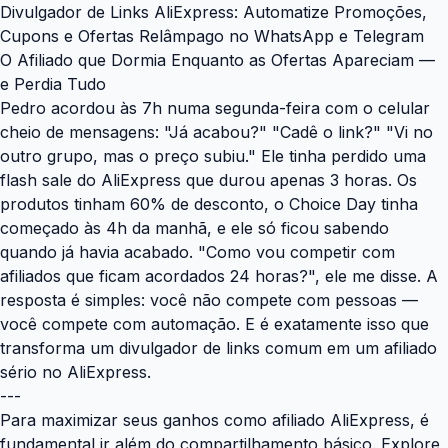
Divulgador de Links AliExpress: Automatize Promoções,
Cupons e Ofertas Relâmpago no WhatsApp e Telegram
O Afiliado que Dormia Enquanto as Ofertas Apareciam —
e Perdia Tudo
Pedro acordou às 7h numa segunda-feira com o celular
cheio de mensagens: "Já acabou?" "Cadê o link?" "Vi no
outro grupo, mas o preço subiu." Ele tinha perdido uma
flash sale do AliExpress que durou apenas 3 horas. Os
produtos tinham 60% de desconto, o Choice Day tinha
começado às 4h da manhã, e ele só ficou sabendo
quando já havia acabado. "Como vou competir com
afiliados que ficam acordados 24 horas?", ele me disse. A
resposta é simples: você não compete com pessoas —
você compete com automação. E é exatamente isso que
transforma um divulgador de links comum em um afiliado
sério no AliExpress.
---
Para maximizar seus ganhos como afiliado AliExpress, é
fundamental ir além do compartilhamento básico. Explore