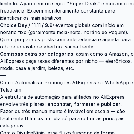
limitado. Aparecem na seção "Super Deals" e mudam com
frequência. Exigem monitoramento constante para
identificar os mais atrativos.
Choice Day / 11.11 / 9.9:
eventos globais com início em
horário fixo (geralmente meia-noite, horário de Pequim).
Quem prepara os posts com antecedência e agenda para
o horário exato de abertura sai na frente.
Comissão extra por categorias:
assim como a Amazon, o
AliExpress paga taxas diferentes por nicho — eletrônicos,
moda, casa e jardim, beleza, etc.
---
Como Automatizar Promoções AliExpress no WhatsApp e
Telegram
A estrutura de automação para afiliados no AliExpress
envolve três pilares:
encontrar
,
formatar
e
publicar
.
Fazer os três manualmente é inviável em escala — são
facilmente
6 horas por dia
só para cobrir as principais
categorias.
Com o
DivulgaNinja
, esse fluxo funciona de forma