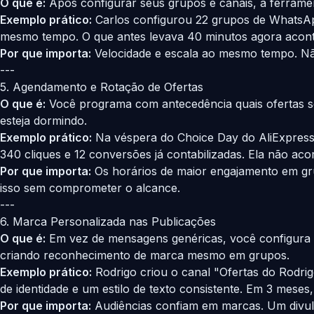
O que é:
Após configurar seus grupos e canais, a ferramen
Exemplo prático:
Carlos configurou 22 grupos de WhatsAp
mesmo tempo. O que antes levava 40 minutos agora acon
Por que importa:
Velocidade e escala ao mesmo tempo. Não
---
5. Agendamento e Rotação de Ofertas
O que é:
Você programa com antecedência quais ofertas s
esteja dormindo.
Exemplo prático:
Na véspera do Choice Day do AliExpress,
340 cliques e 12 conversões já contabilizadas. Ela não ac
Por que importa:
Os horários de maior engajamento em g
isso sem comprometer o alcance.
---
6. Marca Personalizada nas Publicações
O que é:
Em vez de mensagens genéricas, você configura 
criando reconhecimento de marca mesmo em grupos.
Exemplo prático:
Rodrigo criou o canal "Ofertas do Rodr
de identidade e um estilo de texto consistente. Em 3 mes
Por que importa:
Audiências confiam em marcas. Um divulg