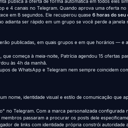
ta publica a oferta de forma automática em todos eles sim
p e 4 canais no Telegram. Quando aprova uma oferta no 
tece em 8 segundos. Ele recuperou quase
6 horas do seu 
 adianta ser rápido em um grupo se você perde a janela 
erão publicadas, em quais grupos e em que horários — e
 que começa à meia-noite, Patrícia agendou 15 ofertas pa
ordou às 4h da manhã.
rupos de WhatsApp e Telegram nem sempre coincidem com 
um nome, identidade visual e estilo de comunicação que 
igo" no Telegram. Com a marca personalizada configurada
es, membros passaram a procurar os posts dele especifica
ador de links com identidade própria constrói autoridade