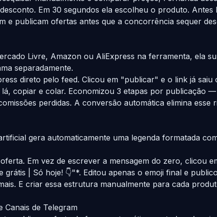
 de desconto. Em 30 segundos ela escolheu o produto. Antes
am e publicam ofertas antes que a concorrência sequer de
cado Livre, Amazon ou AliExpress na ferramenta, ela sub
grama separadamente.
 direto pelo feed. Clicou em "publicar" e o link já saiu c
ink lá, copiar e colar. Economizou 3 etapas por publicação —
comissões perdidas. A conversão automática elimina esse 
artificial gera automaticamente uma legenda formatada co
oferta. Em vez de escrever a mensagem do zero, clicou em
rátis | Só hoje! 👇"*. Editou apenas o emoji final e public
. E criar essa estrutura manualmente para cada produto 
 Canais de Telegram