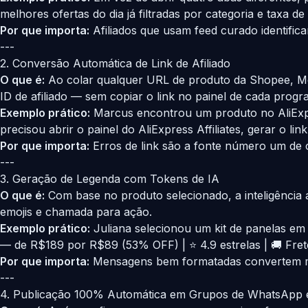
melhores ofertas do dia já filtradas por categoria e taxa
Por que importa:
Afiliados que usam feed curado identific
---
2. Conversão Automática de Link de Afiliado
O que é:
Ao colar qualquer URL de produto da Shopee, Mer
ID de afiliado — sem copiar o link no painel de cada pro
Exemplo prático:
Marcus encontrou um produto no AliExpress
precisou abrir o painel do AliExpress Affiliates, gerar o l
Por que importa:
Erros de link são a fonte número um de 
---
3. Geração de Legenda com Tokens de IA
O que é:
Com base no produto selecionado, a inteligência 
emojis e chamada para ação.
Exemplo prático:
Juliana selecionou um kit de panelas em 
— de R$189 por R$89 (53% OFF) | ⭐ 4.9 estrelas | 🚚 Frete g
Por que importa:
Mensagens bem formatadas convertem mais
---
4. Publicação 100% Automática em Grupos de WhatsApp e