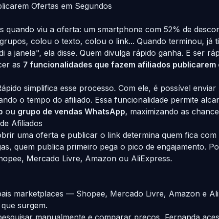
ublicarem Ofertas em Segundos
s quando viu a oferta: um smartphone com 52% de desconto
rupos, colou o texto, colou o link... Quando terminou, já
 a janela", ela disse. Quem divulga rápido ganha. E ser rá
ecer as
7 funcionalidades que fazem afiliados publicarem
 Rápido simplifica esse processo. Com ele, é possível envia
ando o tempo do afiliado. Essa funcionalidade permite alc
p
ou
grupo de vendas WhatsApp
, maximizando as chanc
e Afiliados
rir uma oferta e publicar o link determina quem fica com a
s, quem publica primeiro pega o pico de engajamento. Por
o Shopee, Mercado Livre, Amazon ou AliExpress.
pais marketplaces — Shopee, Mercado Livre, Amazon e Ali
 que surgem.
 pesquisar manualmente e comparar preços, Fernanda aces