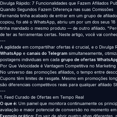
Divulga Rápido: 7 Funcionalidades que Fazem Afiliados P
Quando Segundos Fazem Diferença nas suas Comissões
Fernanda tinha acabado de entrar em um grupo de afiliado
copiou, foi até o WhatsApp, abriu um por um dos seus 18 g
tinha mandado o mesmo produto — de outro afiliado. "Perdi
de ter as ferramentas certas. Neste artigo, você vai conh
---
A agilidade em compartilhar ofertas é crucial, e o Divulga
WhatsApp
e
canais do Telegram
simultaneamente, otimiz
postagens individuais em cada
grupo de ofertas WhatsAp
Por Que Velocidade é Vantagem Competitiva no Marketing d
No universo das promoções afiliados, o tempo entre descob
Cupons têm limites de resgate. Mesmo em promoções longa
são diferenciais competitivos reais para qualquer afiliad
---
1. Feed Curado de Ofertas em Tempo Real
O que é:
Um painel que monitora continuamente os princi
avaliação e maior potencial de conversão no momento em
Exemplo prático:
Em vez de abrir quatro abas diferentes,