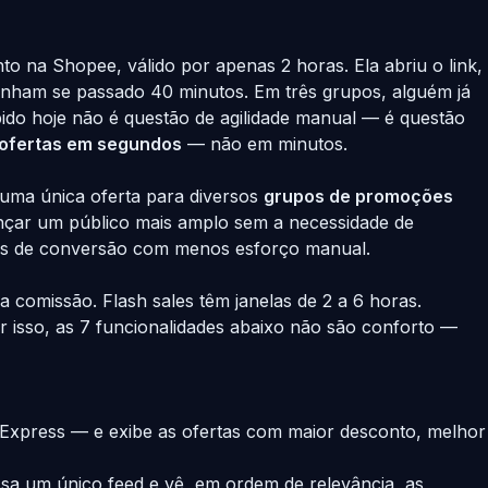
 na Shopee, válido por apenas 2 horas. Ela abriu o link,
 tinham se passado 40 minutos. Em três grupos, alguém já
pido hoje não é questão de agilidade manual — é questão
 ofertas em segundos
— não em minutos.
r uma única oferta para diversos
grupos de promoções
ançar um público mais amplo sem a necessidade de
es de conversão com menos esforço manual.
 comissão. Flash sales têm janelas de 2 a 6 horas.
 isso, as 7 funcionalidades abaixo não são conforto —
Express — e exibe as ofertas com maior desconto, melhor
sa um único feed e vê, em ordem de relevância, as