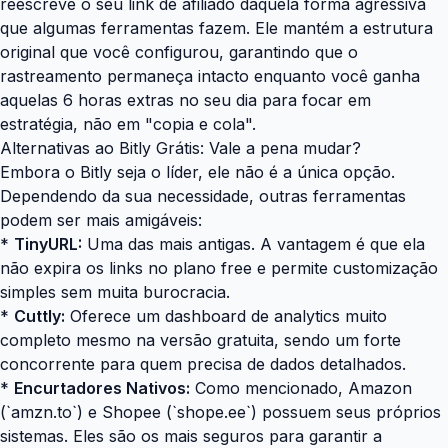
reescreve o seu link de afiliado daquela forma agressiva
que algumas ferramentas fazem. Ele mantém a estrutura
original que você configurou, garantindo que o
rastreamento permaneça intacto enquanto você ganha
aquelas 6 horas extras no seu dia para focar em
estratégia, não em "copia e cola".
Alternativas ao Bitly Grátis: Vale a pena mudar?
Embora o Bitly seja o líder, ele não é a única opção.
Dependendo da sua necessidade, outras ferramentas
podem ser mais amigáveis:
*
TinyURL:
Uma das mais antigas. A vantagem é que ela
não expira os links no plano free e permite customização
simples sem muita burocracia.
*
Cuttly:
Oferece um dashboard de analytics muito
completo mesmo na versão gratuita, sendo um forte
concorrente para quem precisa de dados detalhados.
*
Encurtadores Nativos:
Como mencionado, Amazon
(`amzn.to`) e Shopee (`shope.ee`) possuem seus próprios
sistemas. Eles são os mais seguros para garantir a