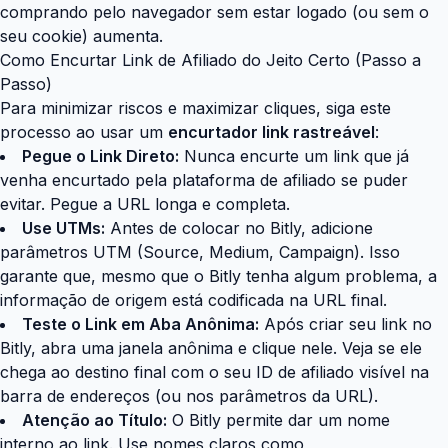
comprando pelo navegador sem estar logado (ou sem o
seu cookie) aumenta.
Como Encurtar Link de Afiliado do Jeito Certo (Passo a
Passo)
Para minimizar riscos e maximizar cliques, siga este
processo ao usar um
encurtador link rastreável
:
Pegue o Link Direto:
Nunca encurte um link que já
venha encurtado pela plataforma de afiliado se puder
evitar. Pegue a URL longa e completa.
Use UTMs:
Antes de colocar no Bitly, adicione
parâmetros UTM (Source, Medium, Campaign). Isso
garante que, mesmo que o Bitly tenha algum problema, a
informação de origem está codificada na URL final.
Teste o Link em Aba Anônima:
Após criar seu link no
Bitly, abra uma janela anônima e clique nele. Veja se ele
chega ao destino final com o seu ID de afiliado visível na
barra de endereços (ou nos parâmetros da URL).
Atenção ao Título:
O Bitly permite dar um nome
interno ao link. Use nomes claros como