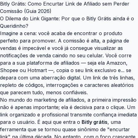
Bitly Grátis: Como Encurtar Link de Afiliado sem Perder
Comissão (Guia 2026)
O Dilema do Link Gigante: Por que o Bitly Grátis ainda é o
Queridinho?
Imagine a cena: você acaba de encontrar o produto
perfeito para promover. A comissão é alta, a página de
vendas é impecável e você já consegue visualizar as
notificações de venda caindo no seu celular. Você corre
para a sua plataforma de afiliados — seja ela Amazon,
Shopee ou Hotmart —, copia o seu link exclusivo e... se
depara com uma aberração digital. Um link de três linhas,
repleto de códigos, interrogações e caracteres aleatórios
que parecem tudo, menos confiáveis.
No mundo do marketing de afiliados, a primeira impressão
não é apenas importante; ela é decisiva para o clique. Um
link organizado e profissional transmite confiança imediata
para o usuário. É aqui que entra o
Bitly grátis
, uma
ferramenta que se tornou quase sinônimo de "encurtar
link" na última década. No entanto, com o foco crescente